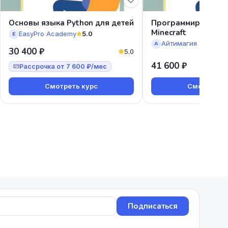
Основы языка Python для детей
Программирование 
Minecraft
EasyPro Academy
5.0
E
А
30 400 ₽
5.0
41 600 ₽
Рассрочка от 7 600 ₽/мес
Смотреть курс
Смотреть к
Подписаться