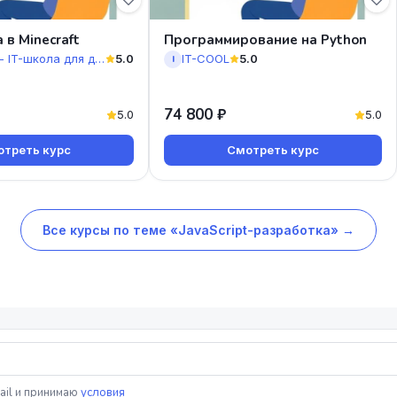
 в Minecraft
Программирование на Python
Айтимагия - IT-школа для детей от 6 лет
5.0
IT-COOL
5.0
I
74 800 ₽
5.0
5.0
треть курс
Смотреть курс
Все курсы по теме «JavaScript-разработка» →
ail и принимаю
условия