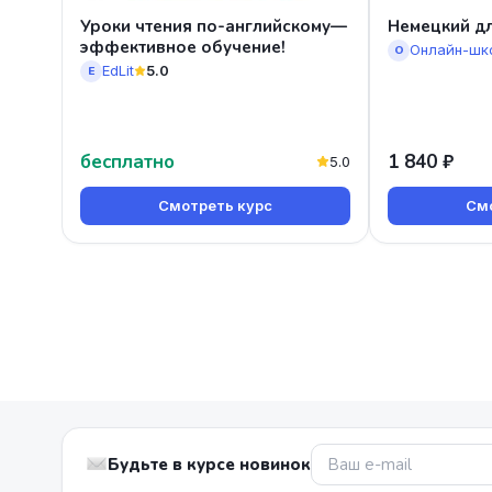
Уроки чтения по-английскому—
Немецкий дл
эффективное обучение!
О
EdLit
5.0
E
бесплатно
1 840 ₽
5.0
Смотреть курс
Смо
Будьте в курсе новинок