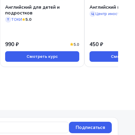
Английский для детей и
Английский язык дл
подростков
Ц
ТОКИ
5.0
Т
990 ₽
450 ₽
5.0
Смотреть курс
Смотреть к
Подписаться