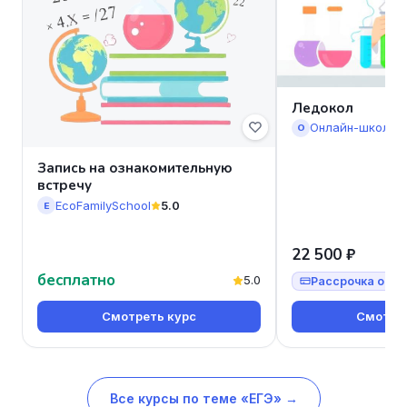
Ледокол
Онлайн-школа 
О
Запись на ознакомительную
встречу
EcoFamilySchool
5.0
E
22 500 ₽
бесплатно
5.0
Рассрочка от 7
Смотреть курс
Смотрет
Все курсы по теме «ЕГЭ» →