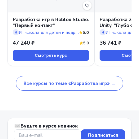
Разработка игр в Roblox Studio.
Разработка 2D- 
"Первый контакт"
Unity. "Глубокий
ИТ-школа для детей и подростков “Стартория”
5.0
И
И
47 240 ₽
36 741 ₽
5.0
Смотреть курс
Смотрет
Все курсы по теме «Разработка игр» →
Будьте в курсе новинок
Подписаться