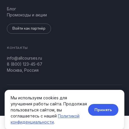
Блог
Промокоды и акции
Войти как партнёр
КОНТАКТЫ
info@allcourses.ru
8 (800) 123-45-67
Москва, Россия
© 2026 Allcourses Kids&Teens. Все права защищены.
Мы используем cookies для
Конфиденциальность
Соглашение
улучшения работы сайта. Продолжая
Принять
пользоваться сайтом, вы
соглашаетесь с нашей
Политикой
конфиденциальности
.
Курсы
Школы
Акции
Поиск