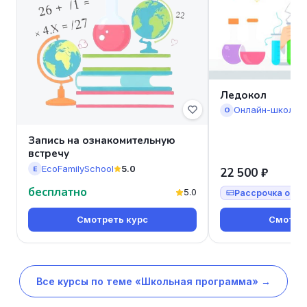
Ледокол
Онлайн-школа 
О
Запись на ознакомительную
встречу
EcoFamilySchool
5.0
E
22 500 ₽
бесплатно
5.0
Рассрочка от 7
Смотреть курс
Смотрет
Все курсы по теме «Школьная программа» →