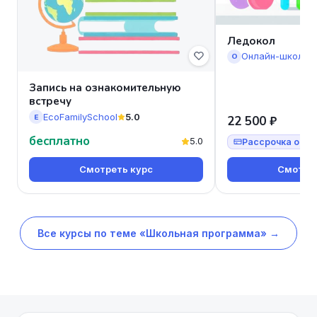
Ледокол
Онлайн-школа 
О
Запись на ознакомительную
встречу
EcoFamilySchool
5.0
E
22 500 ₽
бесплатно
5.0
Рассрочка от 7
Смотреть курс
Смотрет
Все курсы по теме «Школьная программа» →