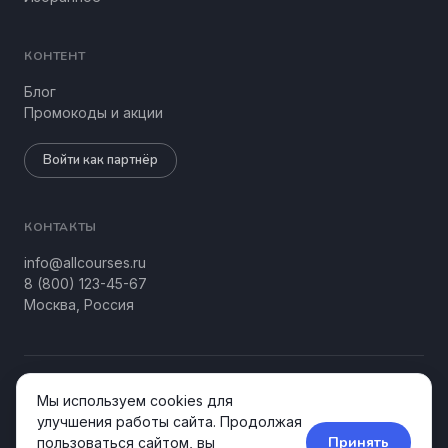
КОНТЕНТ
Блог
Промокоды и акции
Войти как партнёр
КОНТАКТЫ
info@allcourses.ru
8 (800) 123-45-67
Москва, Россия
© 2026 Allcourses Kids&Teens. Все права защищены.
Мы используем cookies для
Конфиденциальность
Соглашение
улучшения работы сайта. Продолжая
Принять
пользоваться сайтом, вы