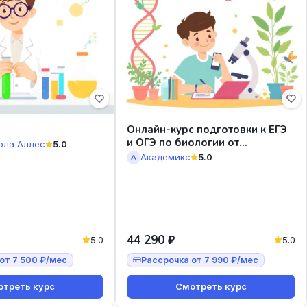
Онлайн-курс подготовки к ЕГЭ
и ОГЭ по биологии от
ола Аллес
5.0
Академикс
Академикс
5.0
А
44 290 ₽
5.0
5.0
от 7 500 ₽/мес
Рассрочка от 7 990 ₽/мес
треть курс
Смотреть курс