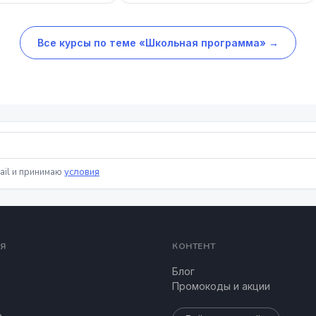
Все курсы по теме «Школьная программа» →
ail и принимаю
условия
Я
КОНТЕНТ
Блог
Промокоды и акции
е