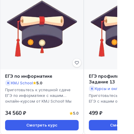
ЕГЭ по информатике
ЕГЭ профиль. Урав
Задание 13
KMJ School
5.0
K
К
Приготовьтесь к успешной сдаче
ЕГЭ по информатике с нашим
Приготовьтесь к успе
онлайн-курсом от KMJ School! Мы
ЕГЭ с нашим онлайн-к
предлагаем доступные и эффекти
профиль. Уравнения. З
34 560 ₽
499 ₽
Екатерины Коновской!
5.0
Смотреть курс
Смотреть к