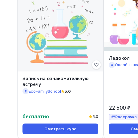
Ледокол
Онлайн-шк
О
Запись на ознакомительную
встречу
EcoFamilySchool
5.0
E
22 500 ₽
бесплатно
5.0
Рассрочка 
Смотреть курс
Смо