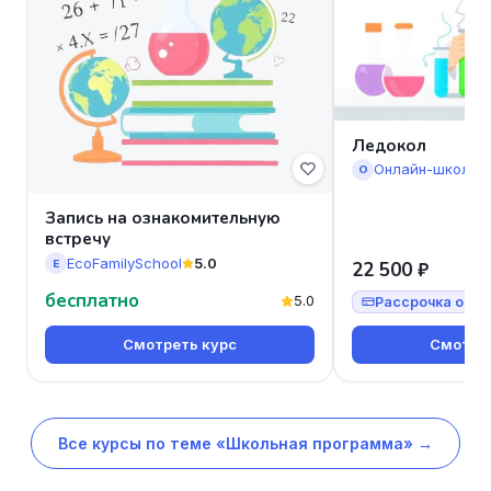
Ледокол
Онлайн-школа 
О
Запись на ознакомительную
встречу
EcoFamilySchool
5.0
E
22 500 ₽
бесплатно
5.0
Рассрочка от 7
Смотреть курс
Смотрет
Все курсы по теме «Школьная программа» →