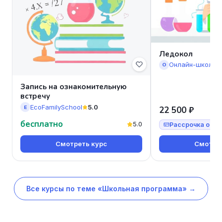
Ледокол
Онлайн-школа 
О
Запись на ознакомительную
встречу
EcoFamilySchool
5.0
E
22 500 ₽
бесплатно
5.0
Рассрочка от 7
Смотреть курс
Смотрет
Все курсы по теме «Школьная программа» →