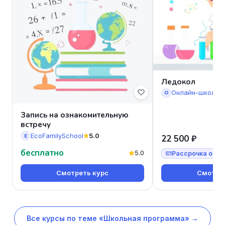
Ледокол
Онлайн-школа 
О
Запись на ознакомительную
встречу
EcoFamilySchool
5.0
E
22 500 ₽
бесплатно
5.0
Рассрочка от 7
Смотреть курс
Смотрет
Все курсы по теме «Школьная программа» →