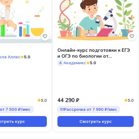
Онлайн-курс подготовки к ЕГЭ
и ОГЭ по биологии от
ола Аллес
5.0
Академикс
Академикс
5.0
А
44 290 ₽
5.0
5.0
от 7 500 ₽/мес
Рассрочка от 7 990 ₽/мес
треть курс
Смотреть курс