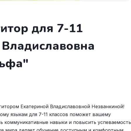
итор для 7-11
а Владиславовна
льфа"
етитором Екатериной Владиславовной Незванкиной!
ому языкам для 7-11 классов поможет вашему
ить коммуникативные навыки и повысить успеваемость
ке мира делает обучение доступным и комфортным.