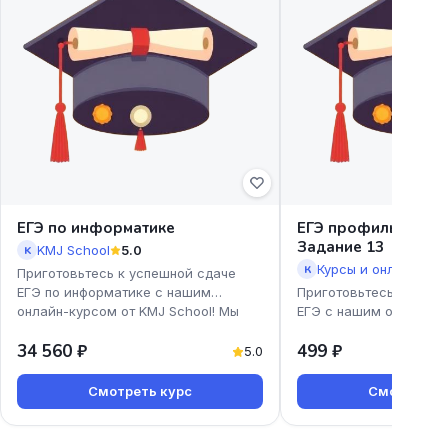
ЕГЭ по информатике
ЕГЭ профиль. Урав
Задание 13
KMJ School
5.0
K
К
Приготовьтесь к успешной сдаче
ЕГЭ по информатике с нашим
Приготовьтесь к успе
онлайн-курсом от KMJ School! Мы
ЕГЭ с нашим онлайн-к
предлагаем доступные и эффекти
профиль. Уравнения. З
34 560 ₽
499 ₽
Екатерины Коновской!
5.0
Смотреть курс
Смотреть к