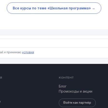
Все курсы по теме «Школьная программа» →
ail и принимаю
условия
Я
КОНТЕНТ
Блог
Промокоды и акции
е
Войти как партнёр