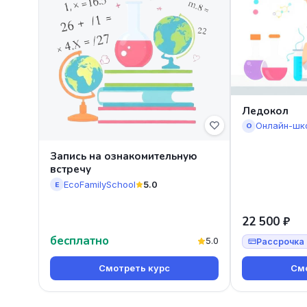
Ледокол
Онлайн-шк
О
Запись на ознакомительную
встречу
EcoFamilySchool
5.0
E
22 500 ₽
бесплатно
5.0
Рассрочка 
Смотреть курс
Смо