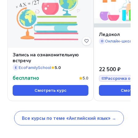
Ледокол
Онлайн-школа 
О
Запись на ознакомительную
встречу
EcoFamilySchool
5.0
E
22 500 ₽
бесплатно
5.0
Рассрочка от 7
Смотреть курс
Смотрет
Все курсы по теме «Английский язык» →