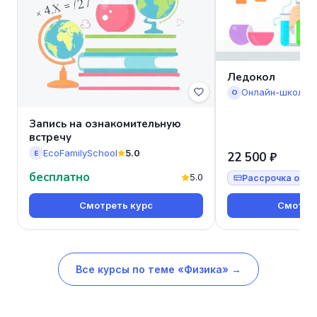
Ледокол
Онлайн-школа 
О
Запись на ознакомительную
встречу
EcoFamilySchool
5.0
E
22 500 ₽
бесплатно
5.0
Рассрочка от 7
Смотреть курс
Смотрет
Все курсы по теме «Физика» →