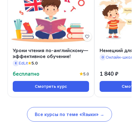
Уроки чтения по-английскому—
Немецкий для д
эффективное обучение!
О
EdLit
5.0
E
бесплатно
1 840 ₽
5.0
Смотреть курс
Смотрет
Все курсы по теме «Языки» →