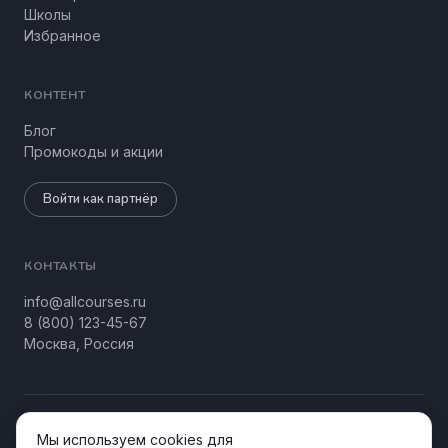
Школы
Избранное
КОНТЕНТ
Блог
Промокоды и акции
Войти как партнёр
КОНТАКТЫ
info@allcourses.ru
8 (800) 123-45-67
Москва, Россия
© 2026 Allcourses Kids&Teens. Все права защищены.
Мы используем cookies для
Конфиденциальность
Соглашение