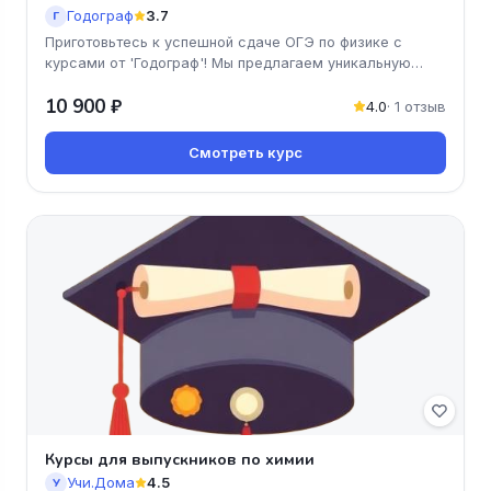
Годограф
3.7
Г
Приготовьтесь к успешной сдаче ОГЭ по физике с
курсами от 'Годограф'! Мы предлагаем уникальную
программу, ориентированну
10 900 ₽
4.0
· 1 отзыв
Смотреть курс
Курсы для выпускников по химии
Учи.Дома
4.5
У