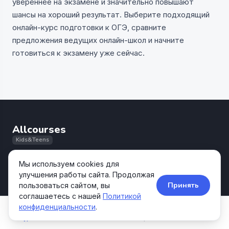
увереннее на экзамене и значительно повышают
шансы на хороший результат. Выберите подходящий
онлайн-курс подготовки к ОГЭ, сравните
предложения ведущих онлайн-школ и начните
готовиться к экзамену уже сейчас.
Allcourses
Kids&Teens
Агрегатор образовательных курсов для детей и
Мы используем cookies для
подростков.
улучшения работы сайта. Продолжая
Принять
пользоваться сайтом, вы
соглашаетесь с нашей
Политикой
НАВИГАЦИЯ
конфиденциальности
.
Все курсы
Курсы
Школы
Акции
Поиск
Категории