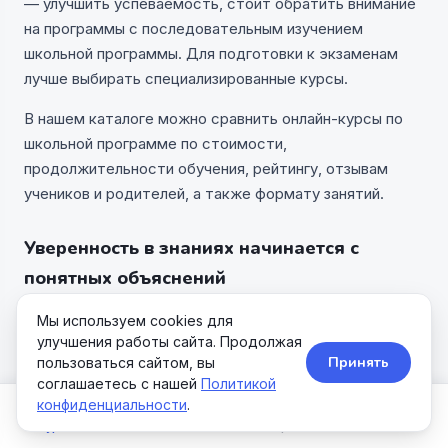
— улучшить успеваемость, стоит обратить внимание
на программы с последовательным изучением
школьной программы. Для подготовки к экзаменам
лучше выбирать специализированные курсы.
В нашем каталоге можно сравнить онлайн-курсы по
школьной программе по стоимости,
продолжительности обучения, рейтингу, отзывам
учеников и родителей, а также формату занятий.
Уверенность в знаниях начинается с
понятных объяснений
Когда ребенок понимает материал, учеба становится
Мы используем cookies для
проще и интереснее. Онлайн-курсы помогают не
улучшения работы сайта. Продолжая
Принять
пользоваться сайтом, вы
только улучшить оценки, но и сформировать прочную
соглашаетесь с нашей
Политикой
базу знаний, которая пригодится при сдаче экзаменов
конфиденциальности
.
и дальнейшем обучении.
Курсы
Школы
Акции
Поиск