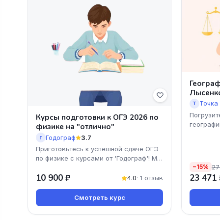
Географ
Лысенк
Точка
Т
Погрузит
Курсы подготовки к ОГЭ 2026 по
географи
физике на "отлично"
Годограф
3.7
Г
Приготовьтесь к успешной сдаче ОГЭ
по физике с курсами от 'Годограф'! Мы
27
−15%
предлагаем уникальную программу,
10 900 ₽
23 471 
ориентированну
4.0
· 1 отзыв
Смотреть курс