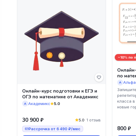
−10% по 
Онлайн-
по мате
Альфа
А
Запишите
Онлайн-курс подготовки к ЕГЭ и
репетито
ОГЭ по математике от Академикс
класса в
Академикс
5.0
А
новые го
30 900 ₽
5.0
· 1 отзыв
800 ₽
Рассрочка от 6 490 ₽/мес