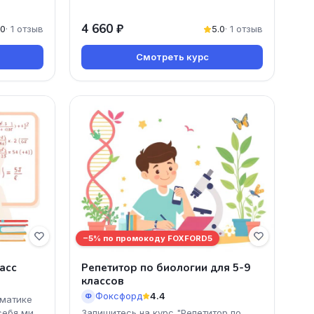
4 660 ₽
.0
· 1 отзыв
5.0
· 1 отзыв
Смотреть курс
−5% по промокоду FOXFORD5
асс
Репетитор по биологии для 5-9
классов
Фоксфорд
4.4
Ф
ематике
себя мир
Запишитесь на курс "Репетитор по