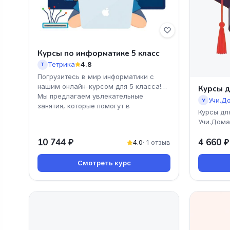
Курсы по информатике 5 класс
Тетрика
4.8
Т
Погрузитесь в мир информатики с
нашим онлайн-курсом для 5 класса!
Курсы д
Мы предлагаем увлекательные
Учи.Д
У
занятия, которые помогут в
Курсы дл
Учи.Дома
знания и
10 744 ₽
4 660 ₽
науки! П
4.0
· 1 отзыв
Смотреть курс