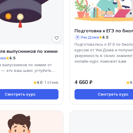
Подготовка к ЕГЭ по био
Учи.Дома
4.5
У
Подготовьтесь к ЕГЭ по биол
курсом от Учи.Дома и получи
ля выпускников по химии
уверенность в своих знаниях
ома
4.5
онлайн-курс поможет вам
я выпускников по химии от
 — это ваш шанс углубить
 уверенно шагнуть в мир
4 660 ₽
рограмма курс
4.0
· 1 отзыв
4
Смотреть курс
Смотреть курс