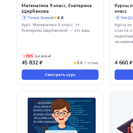
Математика 9 класс. Екатерина
Курсы п
Щербакова
класс
Точка Знаний
4.8
Учи.Д
Т
У
Курс 'Математика 9 класс' от
Курсы по
Екатерины Щербаковой — это ваш
класса о
надежный
экзамена
53 919 ₽
−15%
45 832 ₽
4 660 ₽
5.0
· 1 отзыв
Смотреть курс