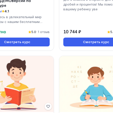
 ДЕМОверсии по
дробей и процентов! Мы пом
уре
вашему ребенку уве
м
4.1
есь в увлекательный мир
ры с нашим бесплатным
урсом 'Разбор ДЕМОверсии
тно
10 744 ₽
туре'. Вы получи
5.0
· 1 отзыв
5
Смотреть курс
Смотреть курс