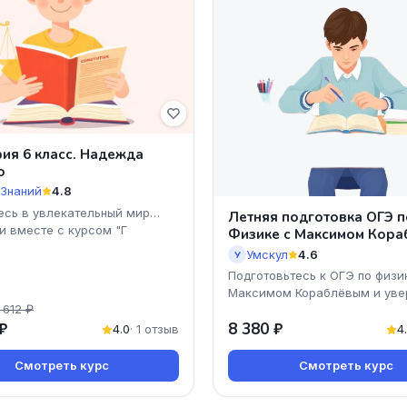
ия 6 класс. Надежда
о
 Знаний
4.8
есь в увлекательный мир
Летняя подготовка ОГЭ п
и вместе с курсом "Г
Физике с Максимом Кор
– 9 класс
Умскул
4.6
У
Подготовьтесь к ОГЭ по физи
Максимом Кораблёвым и уве
 612 ₽
шагайте к успеху! Наш курс
₽
8 380 ₽
предлагает уникальную возм
4.0
· 1 отзыв
4
Смотреть курс
Смотреть курс