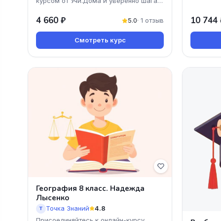
курсом от Учи.Дома и уверенно шагай
к своей мечте! Мы предлагаем
4 660 ₽
10 744 
доступные и понятные уро
5.0
· 1 отзыв
Смотреть курс
География 8 класс. Надежда
Лысенко
Точка Знаний
4.8
Т
Присоединяйтесь к онлайн-курсу