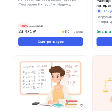
Разбор
"География 8 класс" от Надежд
литерат
Вебиу
В
Погрузит
литерату
27 612 ₽
−15%
онлайн-к
23 471 ₽
беспла
по литера
5.0
· 1 отзыв
Смотреть курс