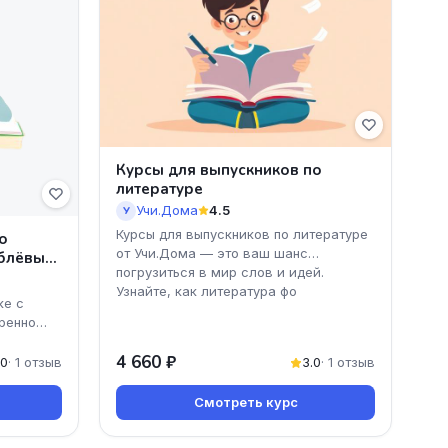
Курсы для выпускников по
литературе
Учи.Дома
4.5
У
Курсы для выпускников по литературе
о
от Учи.Дома — это ваш шанс
аблёвым
погрузиться в мир слов и идей.
Узнайте, как литература фо
ке с
ренно
4 660 ₽
ожно
.0
· 1 отзыв
3.0
· 1 отзыв
Смотреть курс