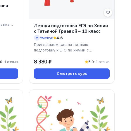
лина
языка
Летняя подготовка ЕГЭ по Химии
с Татьяной Граевой – 10 класс
Умскул
4.6
У
Приглашаем вас на летнюю
подготовку к ЕГЭ по химии с
профессиональным преподавателем
8 380 ₽
Татьяной Граевой! Этот онлайн-курс
.0
· 1 отзыв
5.0
· 1 отзыв
Смотреть курс