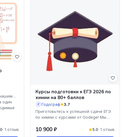
о
Курсы подготовки к ЕГЭ 2026 по
 нашим
химии на 80+ баллов
а один
Годограф
3.7
Г
ходимые
Приготовьтесь к успешной сдаче ЕГЭ
по химии с курсами от Godege! Мы
предлагаем уникальную программу,
10 900 ₽
которая поможет вам
.0
· 1 отзыв
5.0
· 1 отзыв