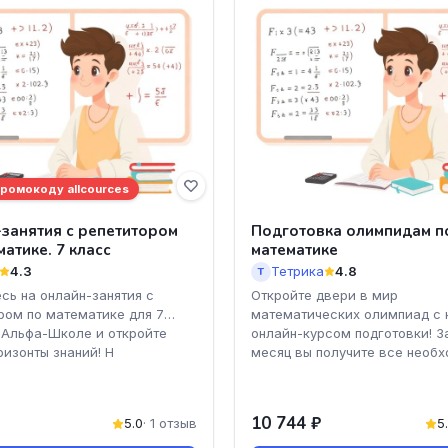
промокоду allcources
занятия с репетитором
Подготовка олимпидам п
матике. 7 класс
математике
4.3
Тетрика
4.8
Т
сь на онлайн-занятия с
Откройте двери в мир
ром по математике для 7
математических олимпиад с
 Альфа-Школе и откройте
онлайн-курсом подготовки! З
ризонты знаний! Н
месяц вы получите все необ
10 744 ₽
5.0
· 1 отзыв
5