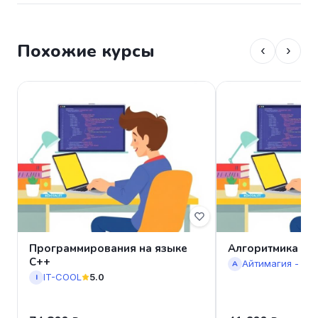
Похожие курсы
‹
›
Программирования на языке
Алгоритмика в M
C++
А
IT-COOL
5.0
I