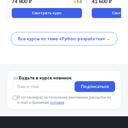
74 800 ₽
41 600 ₽
5.0
Смотреть курс
Смотрет
Все курсы по теме «Python-разработка» →
Будьте в курсе новинок
Подписаться
Я согласен(на) на получение рекламных рассылок по
e-mail и принимаю
условия