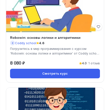
Robowin: основы логики и алгоритмики
Coddy school
4.6
C
Погрузитесь в мир программирования с курсом
'Robowin: основы логики и алгоритмики' от Coddy school!
Вы научитесь основам
8 080 ₽
4.0
· 1 отзыв
Смотреть курс