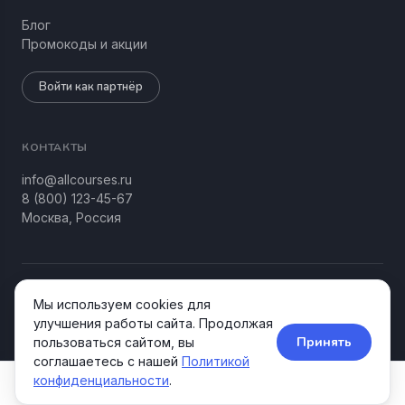
Блог
Промокоды и акции
Войти как партнёр
КОНТАКТЫ
info@allcourses.ru
8 (800) 123-45-67
Москва, Россия
© 2026 Allcourses Kids&Teens. Все права защищены.
Мы используем cookies для
Конфиденциальность
Соглашение
улучшения работы сайта. Продолжая
Принять
пользоваться сайтом, вы
соглашаетесь с нашей
Политикой
конфиденциальности
.
Курсы
Школы
Акции
Поиск