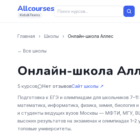
Allcourses
Kids&Teens
Главная
›
Школы
›
Онлайн-школа Аллес
← Все школы
Онлайн-школа Алл
5 курсов
Нет отзывов
Сайт школы ↗
Подготовка к ЕГЭ и олимпиадам для школьников 7–11
математика, информатика, физика, химия, биология и
и студенты ведущих вузов Москвы — МФТИ, МГУ, ВШ
высоких результатов на экзаменах и олимпиадах 1–2 