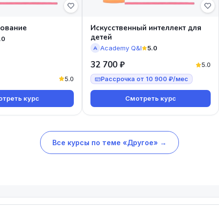
рование
Искусственный интеллект для
детей
.0
Academy Q&I
5.0
A
32 700 ₽
5.0
5.0
Рассрочка от 10 900 ₽/мес
треть курс
Смотреть курс
Все курсы по теме «Другое» →