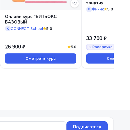
занятия
Финик
5.0
Ф
Онлайн курс “БИТБОКС
БАЗОВЫЙ
CONNECT School
5.0
C
33 700 ₽
26 900 ₽
5.0
Рассрочка от 12 90
Смотреть курс
Смотреть к
Подписаться