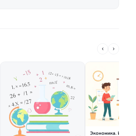
‹
›
Экономика. Индиви