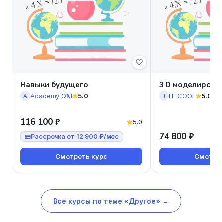
Навыки будущего
3 D моделирова
Academy Q&I
5.0
IT-COOL
5.0
A
I
116 100 ₽
5.0
74 800 ₽
Рассрочка от 12 900 ₽/мес
Смотреть курс
Смотрет
Все курсы по теме «Другое» →