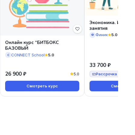
Экономика. Индиви
занятия
Финик
5.0
Ф
Онлайн курс “БИТБОКС
БАЗОВЫЙ
CONNECT School
5.0
C
33 700 ₽
26 900 ₽
5.0
Рассрочка от 12 90
Смотреть курс
Смотреть к