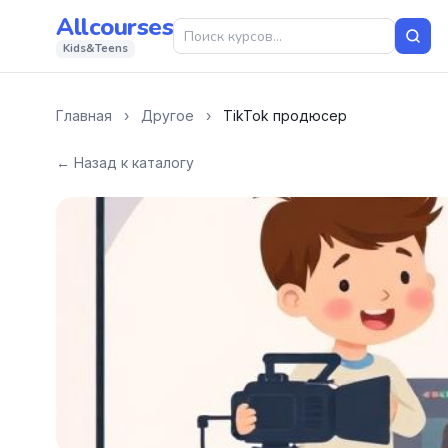
Allcourses
Kids&Teens
Главная
›
Другое
›
TikTok продюсер
← Назад к каталогу