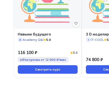
Навыки будущего
3 D модели
Academy Q&I
5.0
IT-COOL
5
A
I
116 100 ₽
5.0
74 800 ₽
Рассрочка от 12 900 ₽/мес
Смотреть курс
Смо