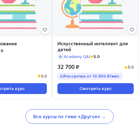
рование
Искусственный интеллект для
детей
.0
Academy Q&I
5.0
A
32 700 ₽
5.0
5.0
Рассрочка от 10 900 ₽/мес
треть курс
Смотреть курс
Все курсы по теме «Другое» →