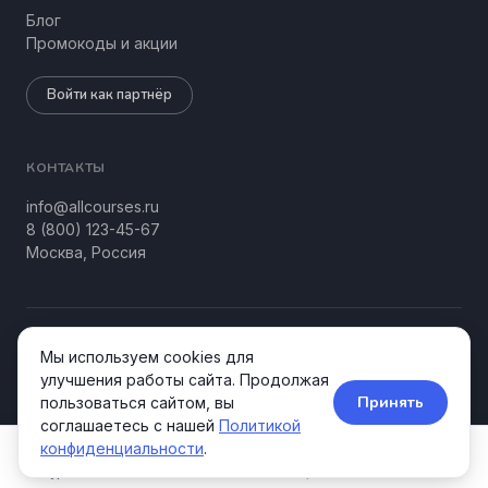
Блог
Промокоды и акции
Войти как партнёр
КОНТАКТЫ
info@allcourses.ru
8 (800) 123-45-67
Москва, Россия
© 2026 Allcourses Kids&Teens. Все права защищены.
Мы используем cookies для
Конфиденциальность
Соглашение
улучшения работы сайта. Продолжая
Принять
пользоваться сайтом, вы
соглашаетесь с нашей
Политикой
конфиденциальности
.
Курсы
Школы
Акции
Поиск