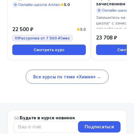
зачислением
Онлайн-школа Аллес
5.0
О
Онлайн-школа 
О
Запишитесь на тар
школа" с зачислен
22 500 ₽
для себя мир англ
5.0
Наш курс подходит
23 708 ₽
Рассрочка от 7 500 ₽/мес
Смотреть курс
Смотрет
Все курсы по теме «Химия» →
Будьте в курсе новинок
Подписаться